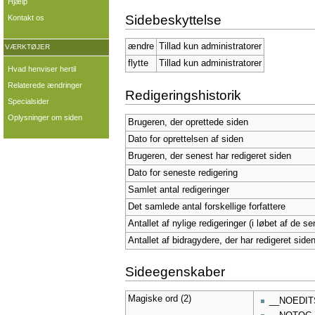
Hjælp
Sidebeskyttelse
Kontakt os
ændre
Tillad kun administratorer
VÆRKTØJER
flytte
Tillad kun administratorer
Hvad henviser hertil
Relaterede ændringer
Redigeringshistorik
Specialsider
Oplysninger om siden
Brugeren, der oprettede siden
Dato for oprettelsen af siden
Brugeren, der senest har redigeret siden
Dato for seneste redigering
Samlet antal redigeringer
Det samlede antal forskellige forfattere
Antallet af nylige redigeringer (i løbet af de s
Antallet af bidragydere, der har redigeret siden
Sideegenskaber
Magiske ord (2)
__NOEDIT