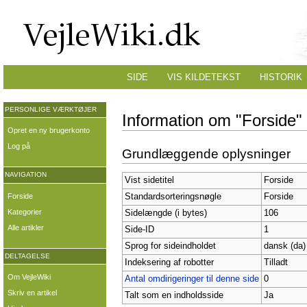
SIDE
VIS KILDETEKST
HISTORIK
PERSONLIGE VÆRKTØJER
Information om "Forside"
Opret en ny brugerkonto
Log på
Grundlæggende oplysninger
NAVIGATION
Vist sidetitel
Forside
Forside
Standardsorteringsnøgle
Forside
Kategorier
Sidelængde (i bytes)
106
Alle artikler
Side-ID
1
Sprog for sideindholdet
dansk (da)
DELTAGELSE
Indeksering af robotter
Tilladt
Om VejleWiki
Antal omdirigeringer til denne side
0
Skriv en artikel
Talt som en indholdsside
Ja