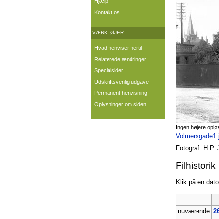
Hjælp
Kontakt os
VÆRKTØJER
Hvad henviser hertil
Relaterede ændringer
Specialsider
Udskriftsvenlig udgave
Permanent henvisning
Oplysninger om siden
Ingen højere oplø
Volmersgade1.
Fotograf: H.P.
Filhistorik
Klik på en dato/
nuværende
26