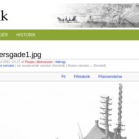
GÉR
HISTORIK
mersgade1.jpg
jul 2011, 13:17 af
Poupo
(
diskussion
|
bidrag
)
e version
| se nuværende version (forskel) | Nyere version→ (forskel)
Fil
Filhistorik
Filanvendelse