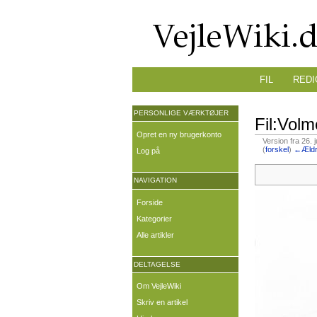
FIL
REDI
PERSONLIGE VÆRKTØJER
Fil:Vol
Opret en ny brugerkonto
Version fra 26. 
(
forskel
)
←Ældr
Log på
NAVIGATION
Forside
Kategorier
Alle artikler
DELTAGELSE
Om VejleWiki
Skriv en artikel