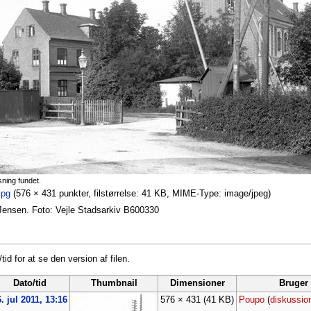
sning fundet.
jpg
‎
(576 × 431 punkter, filstørrelse: 41 KB, MIME-Type: image/jpeg)
 Jensen. Foto: Vejle Stadsarkiv B600330
tid for at se den version af filen.
Dato/tid
Thumbnail
Dimensioner
Bruger
. jul 2011, 13:16
576 × 431
(41 KB)
Poupo
(
diskussio