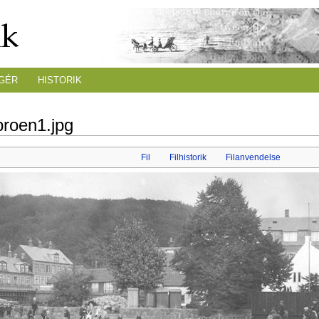
GÉR
HISTORIK
broen1.jpg
Fil
Filhistorik
Filanvendelse