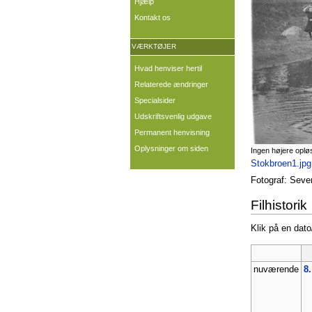
Hjælp
Kontakt os
VÆRKTØJER
Hvad henviser hertil
Relaterede ændringer
Specialsider
Udskriftsvenlig udgave
Permanent henvisning
Oplysninger om siden
Ingen højere oplø
Stokbroen1.jpg
Fotograf: Seve
Filhistorik
Klik på en dato/
nuværende
8.