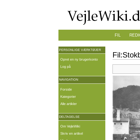
FIL
REDI
PERSONLIGE VÆRKTØJER
Fil:Stok
Opret en ny brugerkonto
Log på
NAVIGATION
Forside
Kategorier
Alle artikler
DELTAGELSE
Om VejleWiki
Skriv en artikel