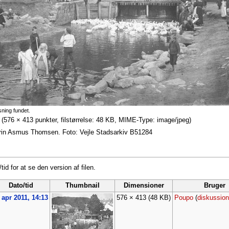
sning fundet.
‎
(576 × 413 punkter, filstørrelse: 48 KB, MIME-Type: image/jpeg)
rin Asmus Thomsen. Foto: Vejle Stadsarkiv B51284
tid for at se den version af filen.
Dato/tid
Thumbnail
Dimensioner
Bruger
 apr 2011, 14:13
576 × 413
(48 KB)
Poupo
(
diskussion