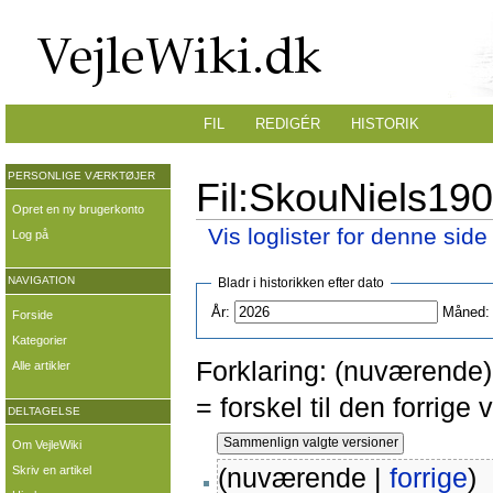
FIL
REDIGÉR
HISTORIK
PERSONLIGE VÆRKTØJER
Fil:SkouNiels190
Opret en ny brugerkonto
Vis loglister for denne side
Log på
NAVIGATION
Bladr i historikken efter dato
År:
Måned:
Forside
Kategorier
Forklaring: (nuværende) 
Alle artikler
= forskel til den forrig
DELTAGELSE
Om VejleWiki
(nuværende |
forrige
)
Skriv en artikel