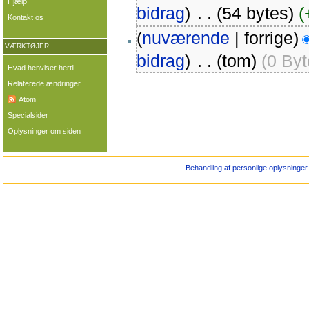
Hjælp
bidrag
)
‎
. .
(54 bytes)
(
Kontakt os
(
nuværende
| forrige)
VÆRKTØJER
bidrag
)
‎
. .
(tom)
(0 Byt
Hvad henviser hertil
Relaterede ændringer
Atom
Specialsider
Oplysninger om siden
Behandling af personlige oplysninger