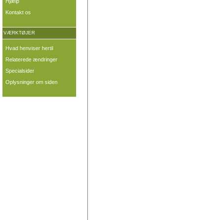
Hjælp
Kontakt os
VÆRKTØJER
Hvad henviser hertil
Relaterede ændringer
Specialsider
Oplysninger om siden