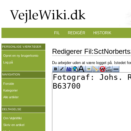
FIL
REDIGÉR
HISTORIK
PERSONLIGE VÆRKTØJER
Redigerer Fil:SctNorberts
Opret en ny brugerkonto
Log på
Du arbejder uden at være logget på. Istedet fo
NAVIGATION
Forside
Kategorier
Alle artikler
DELTAGELSE
Om VejleWiki
Skriv en artikel