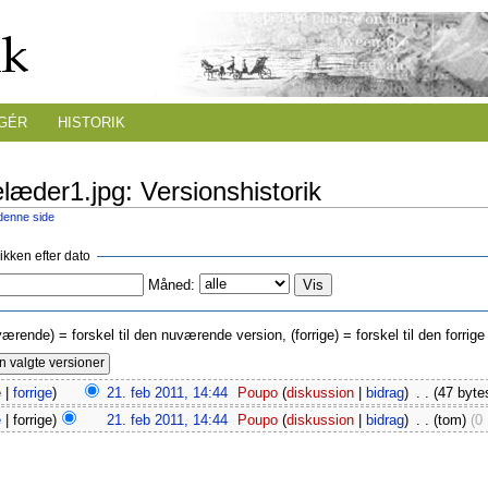
GÉR
HISTORIK
elæder1.jpg: Versionshistorik
 denne side
rikken efter dato
Måned:
værende) = forskel til den nuværende version, (forrige) = forskel til den forri
 |
forrige
)
21. feb 2011, 14:44
‎
Poupo
(
diskussion
|
bidrag
)
‎
. .
(47 byte
e
| forrige)
21. feb 2011, 14:44
‎
Poupo
(
diskussion
|
bidrag
)
‎
. .
(tom)
(0