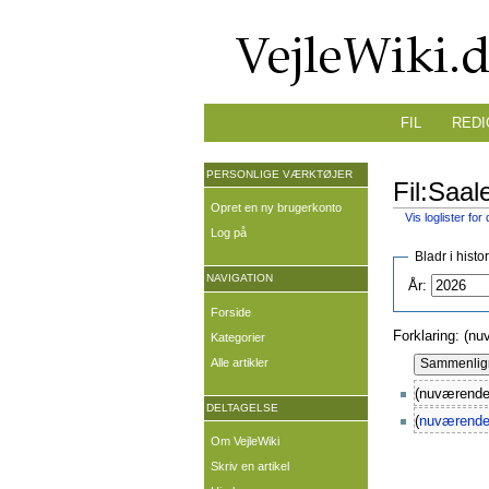
FIL
REDI
PERSONLIGE VÆRKTØJER
Fil:Saal
Opret en ny brugerkonto
Vis loglister for
Log på
Bladr i histo
NAVIGATION
År:
Forside
Forklaring: (nu
Kategorier
Alle artikler
(nuværende
DELTAGELSE
(
nuværend
Om VejleWiki
Skriv en artikel