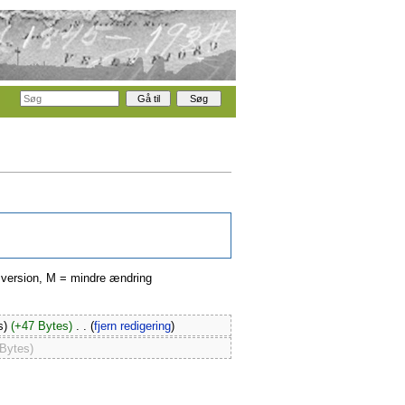
ge version, M = mindre ændring
s)
(+47 Bytes)
‎
. .
(
fjern redigering
)
 Bytes)