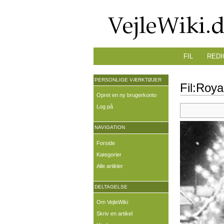
FIL
REDI
PERSONLIGE VÆRKTØJER
Fil:Roya
Opret en ny brugerkonto
Log på
NAVIGATION
Forside
Kategorier
Alle artikler
DELTAGELSE
Om VejleWiki
Skriv en artikel