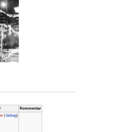
r
Kommentar
on
|
bidrag
)