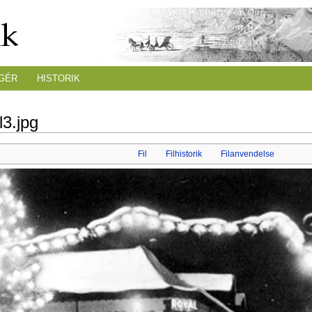
GÉR
HISTORIK
l3.jpg
Fil
Filhistorik
Filanvendelse