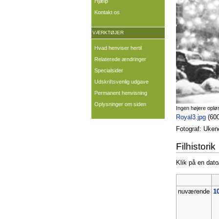
Hjælp
Kontakt os
VÆRKTØJER
Hvad henviser hertil
Relaterede ændringer
Specialsider
Udskriftsvenlig udgave
Permanent henvisning
Oplysninger om siden
Ingen højere oplø
Royal3.jpg
‎
(60
Fotograf: Uken
Filhistorik
Klik på en dato/
nuværende
10