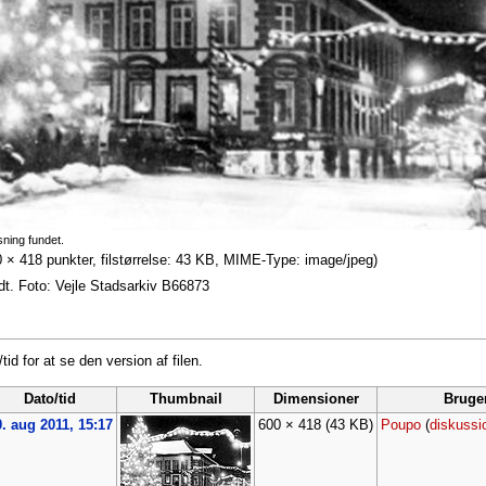
sning fundet.
0 × 418 punkter, filstørrelse: 43 KB, MIME-Type: image/jpeg)
dt. Foto: Vejle Stadsarkiv B66873
tid for at se den version af filen.
Dato/tid
Thumbnail
Dimensioner
Bruge
. aug 2011, 15:17
600 × 418
(43 KB)
Poupo
(
diskussi