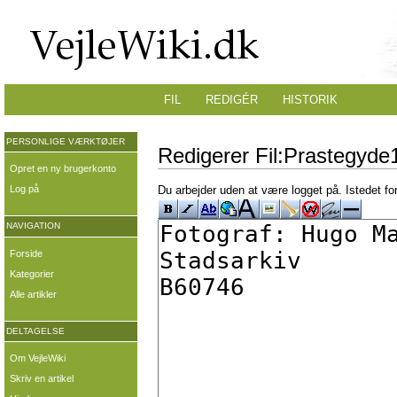
FIL
REDIGÉR
HISTORIK
PERSONLIGE VÆRKTØJER
Redigerer Fil:Prastegyde1
Opret en ny brugerkonto
Log på
Du arbejder uden at være logget på. Istedet fo
NAVIGATION
Forside
Kategorier
Alle artikler
DELTAGELSE
Om VejleWiki
Skriv en artikel