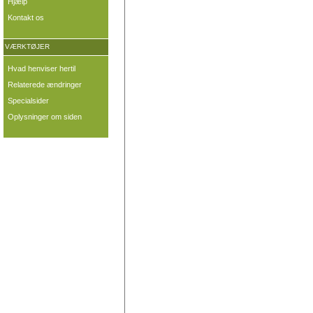
Hjælp
Kontakt os
VÆRKTØJER
Hvad henviser hertil
Relaterede ændringer
Specialsider
Oplysninger om siden