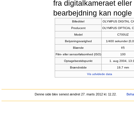
fra digitalkameraet elle
bearbejdning kan nogle
Billedtitel
OLYMPUS DIGITAL 
Producent
OLYMPUS OPTICAL C
Model
C700UZ
Belysningsvarighed
1/400 sekunder (0,
Blænde
f/5
Film- eller sensorfølsomhed (ISO)
100
Optagelsestidspunkt
1. aug 2004, 13:
Brændvidde
19,7 mm
Vis udvidede data
Denne side blev senest ændret 27. marts 2012 kl. 11:22.
Behan