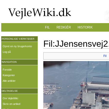
FIL
REDIGÉR
HISTORIK
PERSONLIGE VÆRKTØJER
Fil:JJensensvej2
Opret en ny brugerkonto
Log på
Fil
NAVIGATION
Forside
Kategorier
Alle artikler
DELTAGELSE
Om VejleWiki
Skriv en artikel