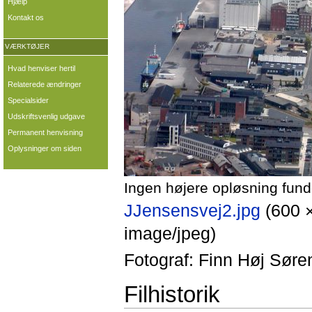
Hjælp
Kontakt os
VÆRKTØJER
Hvad henviser hertil
Relaterede ændringer
Specialsider
Udskriftsvenlig udgave
Permanent henvisning
Oplysninger om siden
Ingen højere opløsning fund
JJensensvej2.jpg
‎
(600 
image/jpeg)
Fotograf: Finn Høj Søre
Filhistorik