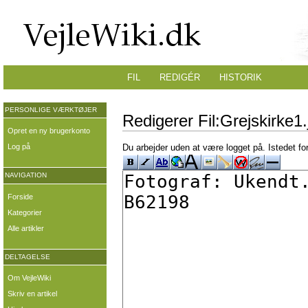
FIL
REDIGÉR
HISTORIK
PERSONLIGE VÆRKTØJER
Redigerer Fil:Grejskirke1.
Opret en ny brugerkonto
Log på
Du arbejder uden at være logget på. Istedet fo
NAVIGATION
Forside
Kategorier
Alle artikler
DELTAGELSE
Om VejleWiki
Skriv en artikel