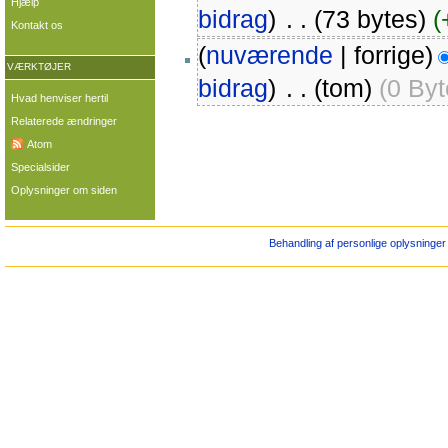
Hjælp
bidrag
)
‎
. .
(73 bytes)
(
Kontakt os
(
nuværende
| forrige)
VÆRKTØJER
bidrag
)
‎
. .
(tom)
(0 Byt
Hvad henviser hertil
Relaterede ændringer
Atom
Specialsider
Oplysninger om siden
Behandling af personlige oplysninger