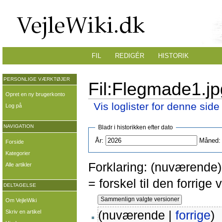
FIL
REDIGÉR
HISTORIK
PERSONLIGE VÆRKTØJER
Fil:Flegmade1.jp
Opret en ny brugerkonto
Vis loglister for denne side
Log på
NAVIGATION
Bladr i historikken efter dato
År:
Måned:
Forside
Kategorier
Forklaring: (nuværende) 
Alle artikler
= forskel til den forrig
DELTAGELSE
Om VejleWiki
(nuværende |
forrige
)
Skriv en artikel