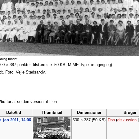
sning fundet.
600 × 387 punkter, filstørrelse: 50 KB, MIME-Type: image/jpeg)
t. Foto: Vejle Stadsarkiv.
tid for at se den version af filen.
Dato/tid
Thumbnail
Dimensioner
Bruger
. jan 2011, 14:06
600 × 387
(50 KB)
Dbn
(
diskussion