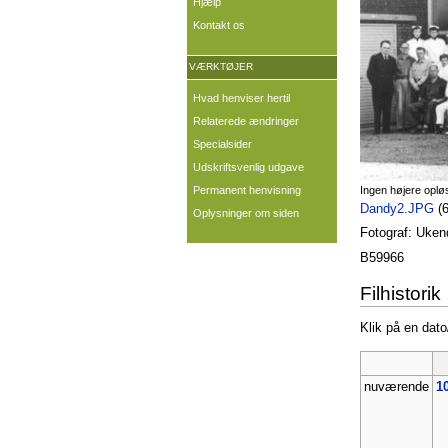
Hjælp
Kontakt os
VÆRKTØJER
Hvad henviser hertil
Relaterede ændringer
Specialsider
Udskriftsvenlig udgave
Permanent henvisning
Ingen højere oplø
Dandy2.JPG
‎
(
Oplysninger om siden
Fotograf: Ukend
B59966
Filhistorik
Klik på en dato/
nuværende
10