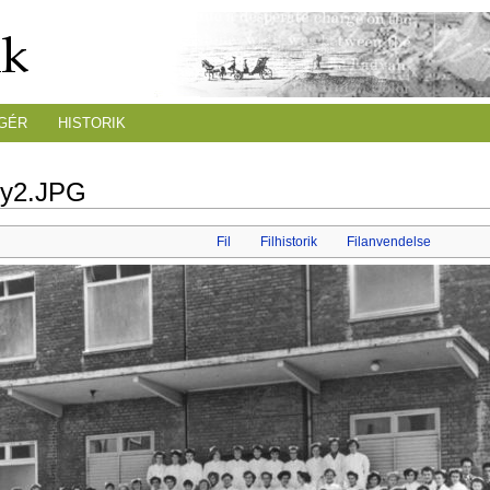
GÉR
HISTORIK
dy2.JPG
Fil
Filhistorik
Filanvendelse