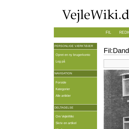
FIL
REDI
PERSONLIGE VÆRKTØJER
Fil:Dan
Opret en ny brugerkonto
Log på
NAVIGATION
Forside
Kategorier
Alle artikler
DELTAGELSE
Om VejleWiki
Skriv en artikel