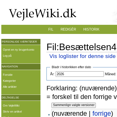
FIL
REDIGÉR
HISTORIK
PERSONLIGE VÆRKTØJER
Fil:Besættelsen4.
Opret en ny brugerkonto
Vis loglister for denne side
Log på
NAVIGATION
Bladr i historikken efter dato
År:
Måned:
Forside
Kategorier
Forklaring: (nuværende) 
Alle artikler
= forskel til den forrig
DELTAGELSE
Om VejleWiki
(nuværende |
forrige
)
Skriv en artikel