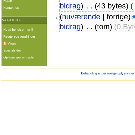
Hjælp
bidrag
)
‎
. .
(43 bytes)
(
Kontakt os
(
nuværende
| forrige)
VÆRKTØJER
bidrag
)
‎
. .
(tom)
(0 Byt
Hvad henviser hertil
Relaterede ændringer
Atom
Specialsider
Oplysninger om siden
Behandling af personlige oplysninger