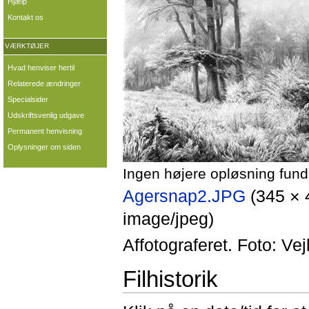
Hjælp
Kontakt os
VÆRKTØJER
Hvad henviser hertil
Relaterede ændringer
Specialsider
Udskriftsvenlig udgave
Permanent henvisning
Oplysninger om siden
Ingen højere opløsning fund
Agersnap2.JPG
‎
(345 × 
image/jpeg)
Affotograferet. Foto: V
Filhistorik