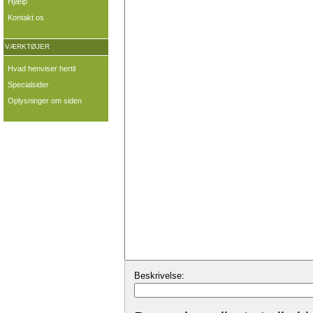
Hjælp
Kontakt os
VÆRKTØJER
Hvad henviser hertil
Specialsider
Oplysninger om siden
Beskrivelse: