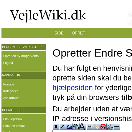
SIDE
OPRET
PERSONLIGE VÆRKTØJER
Opretter Endre 
Opret en ny brugerkonto
Log på
Du har fulgt en henvisni
NAVIGATION
oprette siden skal du b
Forside
hjælpesiden
for yderlige
Kategorier
tryk på din browsers
til
Alle artikler
Du arbejder uden at være
DELTAGELSE
IP-adresse i versionshis
Om VejleWiki
Skriv en artikel