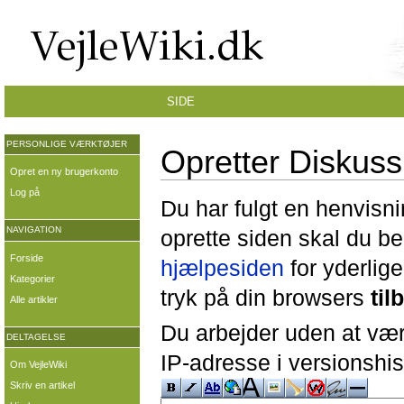
SIDE
PERSONLIGE VÆRKTØJER
Opretter Diskuss
Opret en ny brugerkonto
Log på
Du har fulgt en henvisni
NAVIGATION
oprette siden skal du b
Forside
hjælpesiden
for yderlige
Kategorier
tryk på din browsers
til
Alle artikler
Du arbejder uden at være
DELTAGELSE
IP-adresse i versionshis
Om VejleWiki
Skriv en artikel