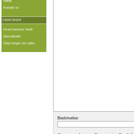
Hjælp
Kontakt os
VÆRKTØJER
Hvad henviser hertil
Specialsider
Oplysninger om siden
Beskrivelse: