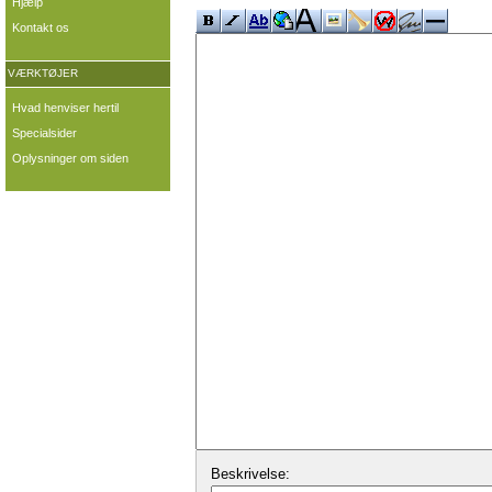
Hjælp
Kontakt os
VÆRKTØJER
Hvad henviser hertil
Specialsider
Oplysninger om siden
Beskrivelse: