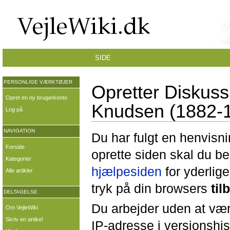
SIDE
PERSONLIGE VÆRKTØJER
Opretter Diskuss
Opret en ny brugerkonto
Knudsen (1882-
Log på
NAVIGATION
Du har fulgt en henvisni
Forside
oprette siden skal du b
Kategorier
hjælpesiden
for yderlige
Alle artikler
tryk på din browsers
til
DELTAGELSE
Du arbejder uden at være
Om VejleWiki
Skriv en artikel
IP-adresse i versionshis