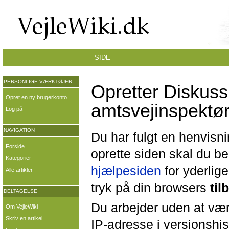
SIDE
PERSONLIGE VÆRKTØJER
Opretter Diskus
Opret en ny brugerkonto
amtsvejinspektø
Log på
NAVIGATION
Du har fulgt en henvisni
Forside
oprette siden skal du b
Kategorier
hjælpesiden
for yderlige
Alle artikler
tryk på din browsers
til
DELTAGELSE
Du arbejder uden at være
Om VejleWiki
Skriv en artikel
IP-adresse i versionshis