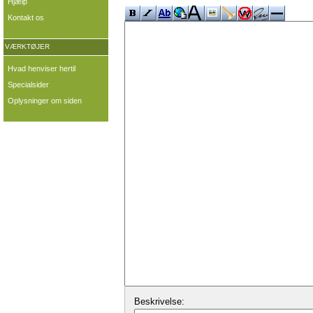
Hjælp
Kontakt os
VÆRKTØJER
Hvad henviser hertil
Specialsider
Oplysninger om siden
Beskrivelse: