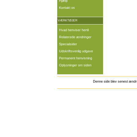
Hjælp
Kontakt os
VÆRKTØJER
Hvad henviser hertil
Relaterede ændringer
Specialsider
Udskriftsvenlig udgave
Permanent henvisning
Oplysninger om siden
Denne side blev senest ændret