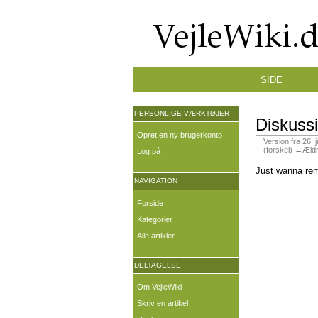
SIDE
PERSONLIGE VÆRKTØJER
Diskuss
Opret en ny brugerkonto
Version fra 26. 
(forskel) ←Ældr
Log på
Just wanna rema
NAVIGATION
Forside
Kategorier
Alle artikler
DELTAGELSE
Om VejleWiki
Skriv en artikel