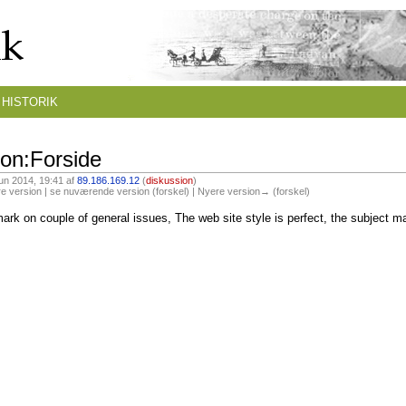
HISTORIK
ion:Forside
jun 2014, 19:41 af
89.186.169.12
(
diskussion
)
e version | se nuværende version (forskel) | Nyere version→ (forskel)
rk on couple of general issues, The web site style is perfect, the subject ma