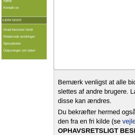
Hjælp
Kontakt os
VÆRKTØJER
Hvad henviser hertil
Relaterede ændringer
Specialsider
Oplysninger om siden
Bemærk venligst at alle bi
slettes af andre brugere. 
disse kan ændres.
Du bekræfter hermed også, 
den fra en fri kilde (se
vejl
OPHAVSRETSLIGT BESK