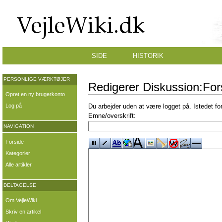
SIDE
HISTORIK
PERSONLIGE VÆRKTØJER
Redigerer Diskussion:Fors
Opret en ny brugerkonto
Log på
Du arbejder uden at være logget på. Istedet fo
Emne/overskrift:
NAVIGATION
Forside
Kategorier
Alle artikler
DELTAGELSE
Om VejleWiki
Skriv en artikel