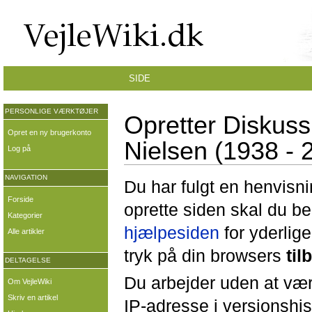
SIDE
PERSONLIGE VÆRKTØJER
Opretter Diskus
Opret en ny brugerkonto
Nielsen (1938 - 
Log på
NAVIGATION
Du har fulgt en henvisni
Forside
oprette siden skal du b
Kategorier
hjælpesiden
for yderlige
Alle artikler
tryk på din browsers
til
DELTAGELSE
Du arbejder uden at være
Om VejleWiki
Skriv en artikel
IP-adresse i versionshis