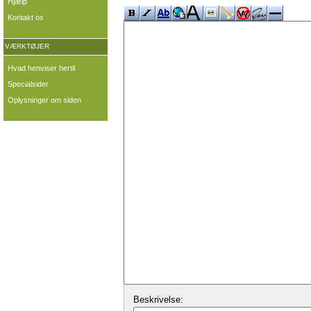
Hjælp
Kontakt os
VÆRKTØJER
Hvad henviser hertil
Specialsider
Oplysninger om siden
Beskrivelse: