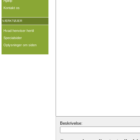
Hjælp
Kontakt os
VÆRKTØJER
Hvad henviser hertil
Specialsider
Oplysninger om siden
Beskrivelse: