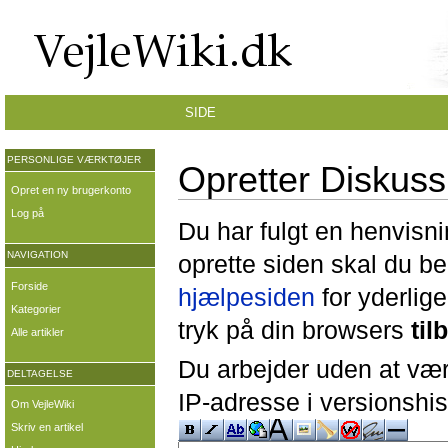
SIDE
PERSONLIGE VÆRKTØJER
Opretter Diskus
Opret en ny brugerkonto
Log på
Du har fulgt en henvisni
NAVIGATION
oprette siden skal du b
Forside
hjælpesiden
for yderlige
Kategorier
tryk på din browsers
til
Alle artikler
Du arbejder uden at være
DELTAGELSE
IP-adresse i versionshis
Om VejleWiki
Skriv en artikel