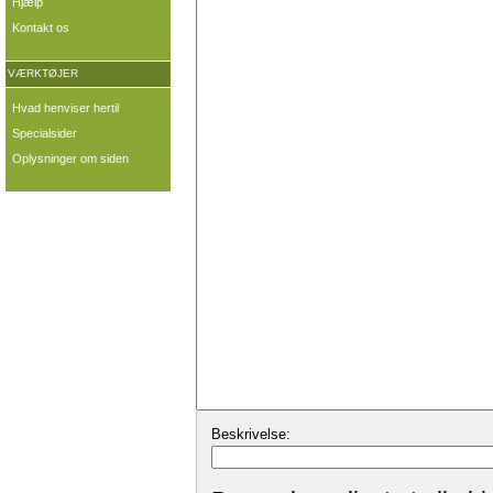
Hjælp
Kontakt os
VÆRKTØJER
Hvad henviser hertil
Specialsider
Oplysninger om siden
Beskrivelse: