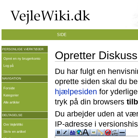
SIDE
PERSONLIGE VÆRKTØJER
Opretter Diskuss
Opret en ny brugerkonto
Log på
Du har fulgt en henvisni
NAVIGATION
oprette siden skal du b
Forside
hjælpesiden
for yderlige
Kategorier
tryk på din browsers
til
Alle artikler
Du arbejder uden at være
DELTAGELSE
IP-adresse i versionshis
Om VejleWiki
Skriv en artikel