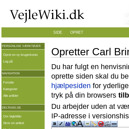
SIDE
OPRET
PERSONLIGE VÆRKTØJER
Opretter Carl Br
Opret en ny brugerkonto
Log på
Du har fulgt en henvisni
NAVIGATION
oprette siden skal du b
Forside
hjælpesiden
for yderlige
Kategorier
tryk på din browsers
til
Alle artikler
Du arbejder uden at være
DELTAGELSE
IP-adresse i versionshis
Om VejleWiki
Skriv en artikel