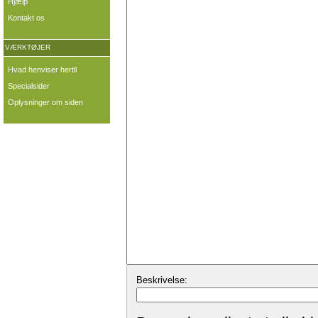
Hjælp
Kontakt os
VÆRKTØJER
Hvad henviser hertil
Specialsider
Oplysninger om siden
Beskrivelse: