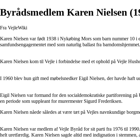
Byrådsmedlem Karen Nielsen (19
Fra VejleWiki
Karen Nielsen var født 1938 i Nykøbing Mors som barn nummer 10 i en
samfundsengagementet med som naturlig ballast fra barndomshjemmet
Karen Nielsen kom til Vejle i forbindelse med et ophold på Vejle Hushol
I 1960 blev hun gift med møbelsnedker Eigil Nielsen, der havde haft 
Eigil Nielsen var formand for den socialdemokratiske partiforening på Uh
en periode som suppleant for murermester Sigurd Frederiksen.
Karen Nielsen nåede således at være tæt på Vejles navnkundige borgmes
Karen Nielsen var medlem af Vejle Byråd for sit parti fra 1976 til 1990.
helt uretfærdig. Karen Nielsen sagde altid med indignation i stemmen, at