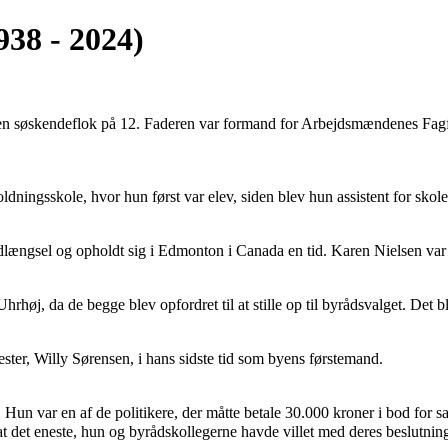
38 - 2024)
 søskendeflok på 12. Faderen var formand for Arbejdsmændenes Fagfore
.
dningsskole, hvor hun først var elev, siden blev hun assistent for skole
udlængsel og opholdt sig i Edmonton i Canada en tid. Karen Nielsen v
rhøj, da de begge blev opfordret til at stille op til byrådsvalget. Det 
ter, Willy Sørensen, i hans sidste tid som byens førstemand.
 Hun var en af de politikere, der måtte betale 30.000 kroner i bod for s
 det eneste, hun og byrådskollegerne havde villet med deres beslutning, 