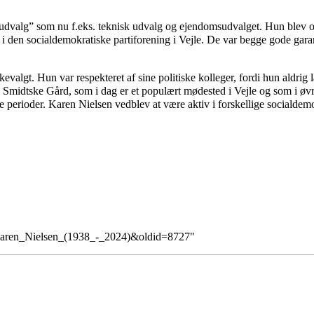
udvalg” som nu f.eks. teknisk udvalg og ejendomsudvalget. Hun blev o
 den socialdemokratiske partiforening i Vejle. De var begge gode gara
valgt. Hun var respekteret af sine politiske kolleger, fordi hun aldrig l
Smidtske Gård, som i dag er et populært mødested i Vejle og som i øvrig
erioder. Karen Nielsen vedblev at være aktiv i forskellige socialdemokr
_Karen_Nielsen_(1938_-_2024)&oldid=8727
"