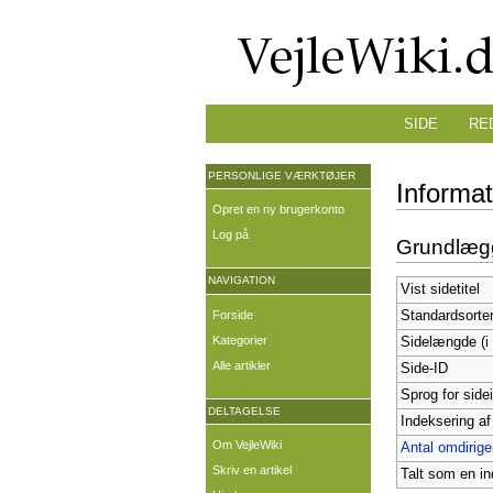
SIDE
RE
PERSONLIGE VÆRKTØJER
Informa
Opret en ny brugerkonto
Log på
Grundlæg
NAVIGATION
Vist sidetitel
Forside
Standardsorte
Kategorier
Sidelængde (i 
Alle artikler
Side-ID
Sprog for side
DELTAGELSE
Indeksering af
Om VejleWiki
Antal omdiriger
Skriv en artikel
Talt som en in