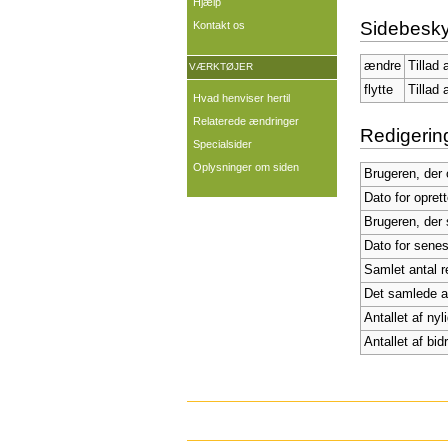
Hjælp
Sidebesky
Kontakt os
ændre
Tillad 
VÆRKTØJER
flytte
Tillad 
Hvad henviser hertil
Relaterede ændringer
Redigering
Specialsider
Oplysninger om siden
Brugeren, der 
Dato for opret
Brugeren, der 
Dato for senes
Samlet antal r
Det samlede ant
Antallet af nyl
Antallet af bid