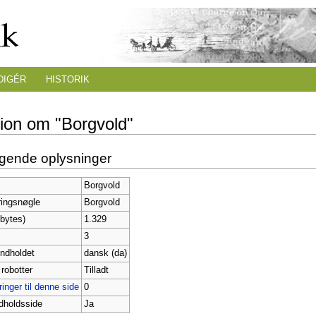
DIGÉR
HISTORIK
tion om "Borgvold"
gende oplysninger
Borgvold
ringsnøgle
Borgvold
bytes)
1.329
3
indholdet
dansk (da)
 robotter
Tilladt
inger til denne side
0
dholdsside
Ja