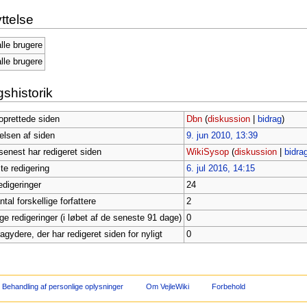
ttelse
alle brugere
alle brugere
shistorik
oprettede siden
Dbn
(
diskussion
|
bidrag
)
telsen af siden
9. jun 2010, 13:39
senest har redigeret siden
WikiSysop
(
diskussion
|
bidra
te redigering
6. jul 2016, 14:15
edigeringer
24
al forskellige forfattere
2
ige redigeringer (i løbet af de seneste 91 dage)
0
ragydere, der har redigeret siden for nyligt
0
Behandling af personlige oplysninger
Om VejleWiki
Forbehold