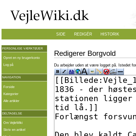
SIDE
REDIGÉR
HISTORIK
PERSONLIGE VÆRKTØJER
Redigerer Borgvold
Opret en ny brugerkonto
Log på
Du arbejder uden at være logget på. Istedet fo
NAVIGATION
Forside
Kategorier
Alle artikler
DELTAGELSE
Om VejleWiki
Skriv en artikel