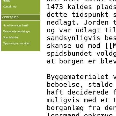
Hjælp
Kontakt os
VÆRKTØJER
Hvad henviser hertil
Relaterede ændringer
Specialsider
Oplysninger om siden