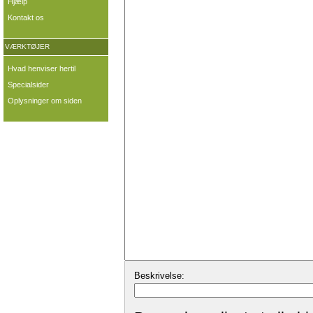
Hjælp
Kontakt os
VÆRKTØJER
Hvad henviser hertil
Specialsider
Oplysninger om siden
Beskrivelse: