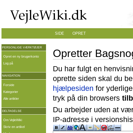
SIDE
OPRET
PERSONLIGE VÆRKTØJER
Opretter Bagsno
Opret en ny brugerkonto
Log på
Du har fulgt en henvisni
NAVIGATION
oprette siden skal du b
Forside
hjælpesiden
for yderlige
Kategorier
tryk på din browsers
til
Alle artikler
Du arbejder uden at være
DELTAGELSE
IP-adresse i versionshis
Om VejleWiki
Skriv en artikel