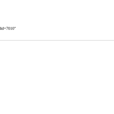
ldid=7010
"