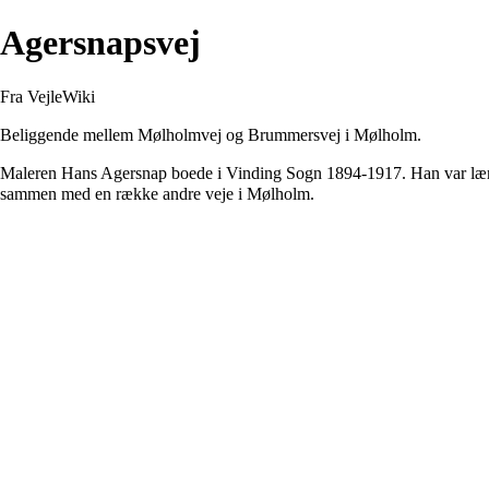
Agersnapsvej
Fra VejleWiki
Beliggende mellem
Mølholmvej
og
Brummersvej
i
Mølholm
.
Maleren
Hans Agersnap
boede i
Vinding Sogn
1894-1917. Han var læ
sammen med en række andre veje i Mølholm.