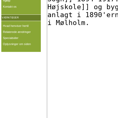
Hjælp
Kontakt os
VÆRKTØJER
Hvad henviser hertil
Relaterede ændringer
Specialsider
Oplysninger om siden