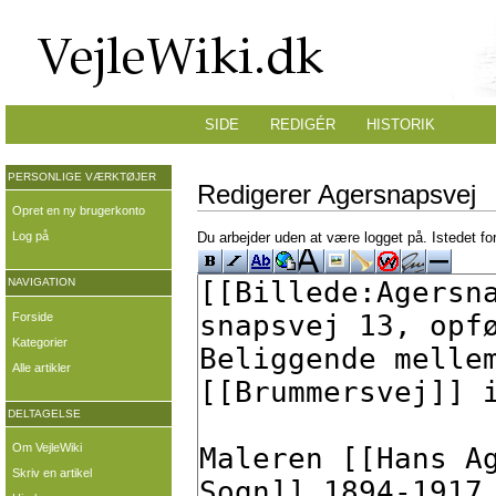
SIDE
REDIGÉR
HISTORIK
PERSONLIGE VÆRKTØJER
Redigerer Agersnapsvej
Opret en ny brugerkonto
Log på
Du arbejder uden at være logget på. Istedet fo
NAVIGATION
Forside
Kategorier
Alle artikler
DELTAGELSE
Om VejleWiki
Skriv en artikel