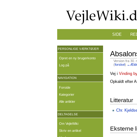
SIDE
RE
PERSONLIGE VÆRKTØJER
Absalon
Opret en ny brugerkonto
Version fra 30. 
(
forskel
)
←Ældr
Log på
Vej i
Vinding b
NAVIGATION
Opkaldt efter A
Forside
Kategorier
Litteratur
Alle artikler
Chr. Kjelds
DELTAGELSE
Om VejleWiki
Eksterne l
Skriv en artikel