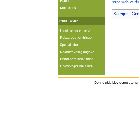
Hjælp
https://da.wiki
Kontakt os
Kategori
:
Gad
VÆRKTØJER
Hvad henviser hertil
Relaterede ændringer
Specialsider
Udskriftsvenlig udgave
Permanent henvisning
Oplysninger om siden
Denne side blev senest ændret