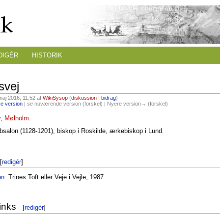
DIGÉR
HISTORIK
svej
maj 2016, 11:52 af
WikiSysop
(
diskussion
|
bidrag
)
e version
| se nuværende version (forskel) | Nyere version→ (forskel)
y
,
Mølholm
.
bsalon (1128-1201), biskop i Roskilde, ærkebiskop i Lund.
[
redigér
]
en
: Trines Toft eller Veje i Vejle, 1987
inks
[
redigér
]