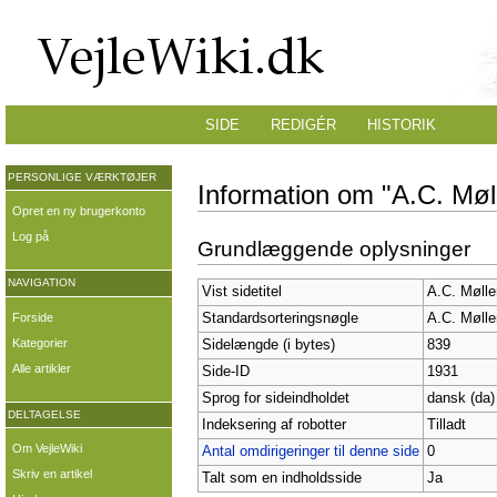
SIDE
REDIGÉR
HISTORIK
PERSONLIGE VÆRKTØJER
Information om "A.C. Møll
Opret en ny brugerkonto
Log på
Grundlæggende oplysninger
NAVIGATION
Vist sidetitel
A.C. Mølle
Forside
Standardsorteringsnøgle
A.C. Mølle
Kategorier
Sidelængde (i bytes)
839
Alle artikler
Side-ID
1931
Sprog for sideindholdet
dansk (da)
DELTAGELSE
Indeksering af robotter
Tilladt
Om VejleWiki
Antal omdirigeringer til denne side
0
Skriv en artikel
Talt som en indholdsside
Ja