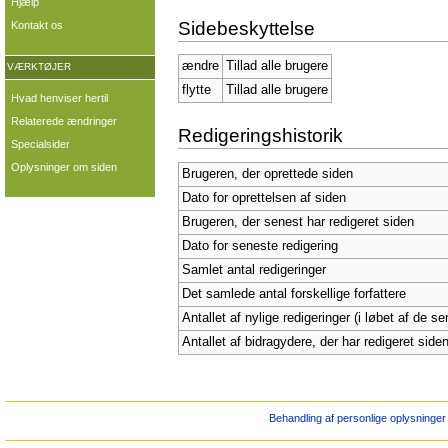
Hjælp
Sidebeskyttelse
Kontakt os
ændre
Tillad alle brugere
VÆRKTØJER
flytte
Tillad alle brugere
Hvad henviser hertil
Relaterede ændringer
Redigeringshistorik
Specialsider
Oplysninger om siden
Brugeren, der oprettede siden
Dato for oprettelsen af siden
Brugeren, der senest har redigeret siden
Dato for seneste redigering
Samlet antal redigeringer
Det samlede antal forskellige forfattere
Antallet af nylige redigeringer (i løbet af de s
Antallet af bidragydere, der har redigeret siden
Behandling af personlige oplysninger