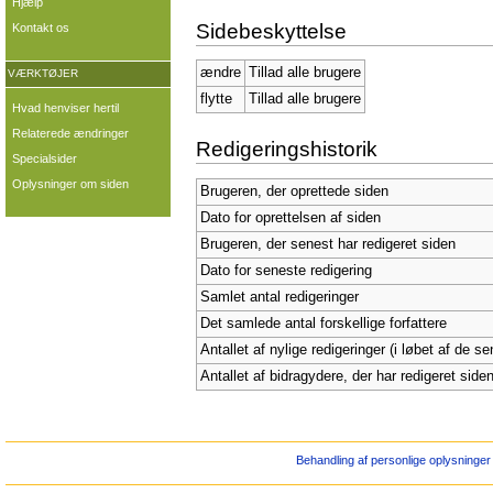
Hjælp
Sidebeskyttelse
Kontakt os
ændre
Tillad alle brugere
VÆRKTØJER
flytte
Tillad alle brugere
Hvad henviser hertil
Relaterede ændringer
Redigeringshistorik
Specialsider
Oplysninger om siden
Brugeren, der oprettede siden
Dato for oprettelsen af siden
Brugeren, der senest har redigeret siden
Dato for seneste redigering
Samlet antal redigeringer
Det samlede antal forskellige forfattere
Antallet af nylige redigeringer (i løbet af de s
Antallet af bidragydere, der har redigeret siden
Behandling af personlige oplysninger