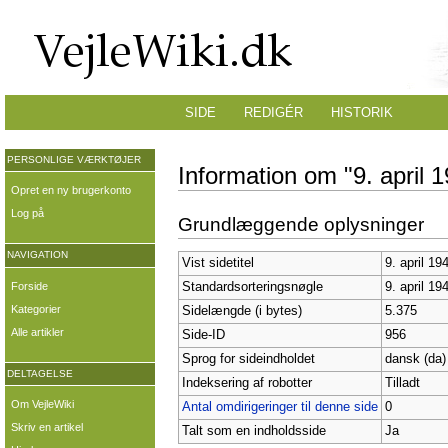
SIDE
REDIGÉR
HISTORIK
PERSONLIGE VÆRKTØJER
Information om "9. april 
Opret en ny brugerkonto
Log på
Grundlæggende oplysninger
NAVIGATION
Vist sidetitel
9. april 19
Forside
Standardsorteringsnøgle
9. april 19
Kategorier
Sidelængde (i bytes)
5.375
Alle artikler
Side-ID
956
Sprog for sideindholdet
dansk (da)
DELTAGELSE
Indeksering af robotter
Tilladt
Om VejleWiki
Antal omdirigeringer til denne side
0
Skriv en artikel
Talt som en indholdsside
Ja