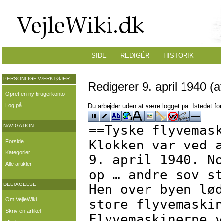
SIDE
REDIGÉR
HISTORIK
PERSONLIGE VÆRKTØJER
Redigerer 9. april 1940 (af
Opret en ny brugerkonto
Log på
Du arbejder uden at være logget på. Istedet fo
NAVIGATION
Forside
Kategorier
Alle artikler
DELTAGELSE
Om VejleWiki
Skriv en artikel