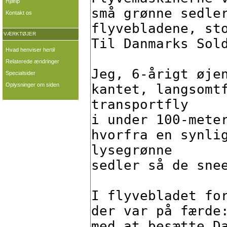
Hjælp
Kontakt os
VÆRKTØJER
Hvad henviser hertil
Relaterede ændringer
Specialsider
Oplysninger om siden