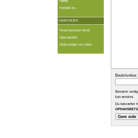
Hjælp
Kontakt os
VÆRKTØJER
Hvad henviser hertil
Specialsider
Oplysninger om siden
Beskrivelse:
Bemærk venligst
kan ændres.
Du bekræfter he
OPHAVSRETSL