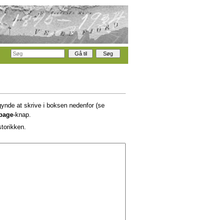
gynde at skrive i boksen nedenfor (se
lbage
-knap.
storikken.