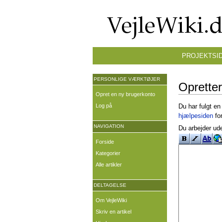
PROJEKTSI
PERSONLIGE VÆRKTØJER
Opretter
Opret en ny brugerkonto
Log på
Du har fulgt en
hjælpesiden
for
NAVIGATION
Du arbejder ude
Forside
Kategorier
Alle artikler
DELTAGELSE
Om VejleWiki
Skriv en artikel