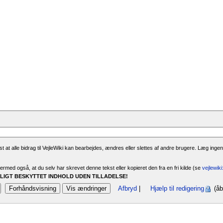
 at alle bidrag til VejleWiki kan bearbejdes, ændres eller slettes af andre brugere. Læg ingen
rmed også, at du selv har skrevet denne tekst eller kopieret den fra en fri kilde (se
vejlewik
IGT BESKYTTET INDHOLD UDEN TILLADELSE!
Afbryd
|
Hjælp til redigering
(åb