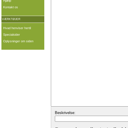
Hjælp
Kontakt os
VÆRKTØJER
Hvad henviser hertil
Specialsider
Oplysninger om siden
Beskrivelse: