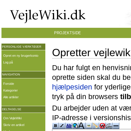
PROJEKTSIDE
PERSONLIGE VÆRKTØJER
Opretter vejlewi
Opret en ny brugerkonto
Log på
Du har fulgt en henvisni
NAVIGATION
oprette siden skal du b
Forside
hjælpesiden
for yderlige
Kategorier
tryk på din browsers
til
Alle artikler
Du arbejder uden at være
DELTAGELSE
IP-adresse i versionshis
Om VejleWiki
Skriv en artikel