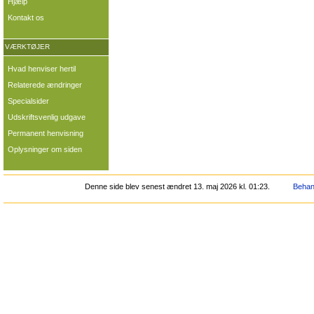
Hjælp
Kontakt os
VÆRKTØJER
Hvad henviser hertil
Relaterede ændringer
Specialsider
Udskriftsvenlig udgave
Permanent henvisning
Oplysninger om siden
Denne side blev senest ændret 13. maj 2026 kl. 01:23.
Behand