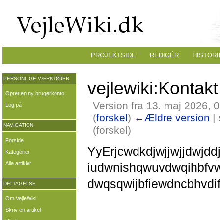
PROJEKTSIDE
REDIGÉR
HISTORI
PERSONLIGE VÆRKTØJER
vejlewiki:Kontakt
Opret en ny brugerkonto
Version fra 13. maj 2026, 
Log på
(
forskel
)
←Ældre version
| 
NAVIGATION
(forskel)
Forside
YyErjcwdkdjwjjwjjdwjd
Kategorier
Alle artikler
iudwnishqwuvdwqihbfvw
dwqsqwijbfiewdncbhvdif
DELTAGELSE
Om VejleWiki
Skriv en artikel