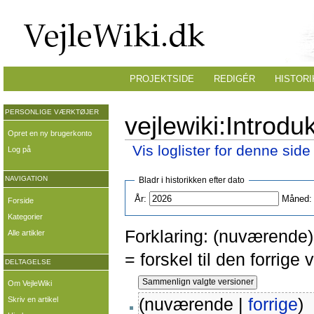
PROJEKTSIDE
REDIGÉR
HISTORI
PERSONLIGE VÆRKTØJER
vejlewiki:Introdu
Opret en ny brugerkonto
Vis loglister for denne side
Log på
NAVIGATION
Bladr i historikken efter dato
År:
Måned:
Forside
Kategorier
Forklaring: (nuværende) 
Alle artikler
= forskel til den forrig
DELTAGELSE
Om VejleWiki
(nuværende |
forrige
)
Skriv en artikel