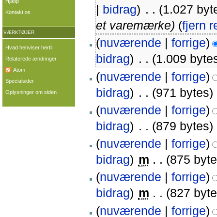
Hjælp
|
bidrag
)
‎
. .
(1.027 byt
Kontakt os
et varemærke)
(
fjern 
VÆRKTØJER
(
nuværende
|
forrige
)
Hvad henviser hertil
bidrag
)
‎
. .
(1.009 byte
Relaterede ændringer
Atom
(
nuværende
|
forrige
)
Specialsider
bidrag
)
‎
. .
(971 bytes)
Oplysninger om siden
(
nuværende
|
forrige
)
bidrag
)
‎
. .
(879 bytes)
(
nuværende
|
forrige
)
bidrag
)
‎
m
. .
(875 byte
(
nuværende
|
forrige
)
bidrag
)
‎
m
. .
(827 byte
(
nuværende
|
forrige
)