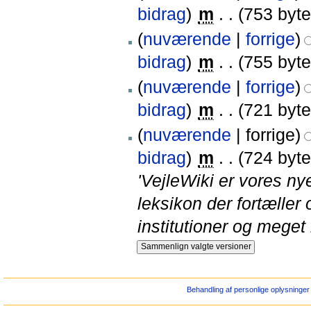
bidrag
)
‎
m
. .
(753 byte
(
nuværende
|
forrige
)
bidrag
)
‎
m
. .
(755 byte
(
nuværende
|
forrige
)
bidrag
)
‎
m
. .
(721 byte
(
nuværende
| forrige)
bidrag
)
‎
m
. .
(724 byte
'VejleWiki er vores ny
leksikon der fortæller
institutioner og meget
Behandling af personlige oplysninger