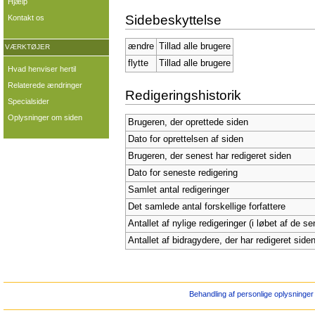
Hjælp
Sidebeskyttelse
Kontakt os
ændre
Tillad alle brugere
VÆRKTØJER
flytte
Tillad alle brugere
Hvad henviser hertil
Relaterede ændringer
Redigeringshistorik
Specialsider
Oplysninger om siden
Brugeren, der oprettede siden
Dato for oprettelsen af siden
Brugeren, der senest har redigeret siden
Dato for seneste redigering
Samlet antal redigeringer
Det samlede antal forskellige forfattere
Antallet af nylige redigeringer (i løbet af de s
Antallet af bidragydere, der har redigeret siden
Behandling af personlige oplysninger