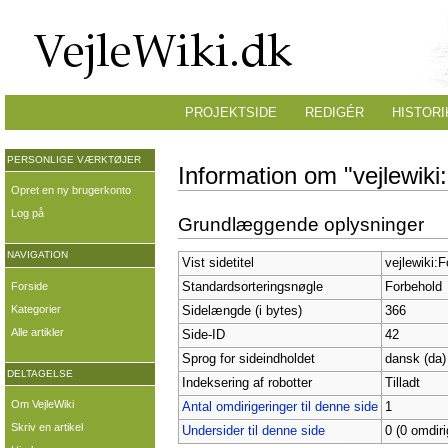
PROJEKTSIDE
REDIGÉR
HISTORI
PERSONLIGE VÆRKTØJER
Information om "vejlewiki
Opret en ny brugerkonto
Log på
Grundlæggende oplysninger
NAVIGATION
Vist sidetitel
vejlewiki:
Forside
Standardsorteringsnøgle
Forbehold
Kategorier
Sidelængde (i bytes)
366
Alle artikler
Side-ID
42
Sprog for sideindholdet
dansk (da)
DELTAGELSE
Indeksering af robotter
Tilladt
Om VejleWiki
Antal omdirigeringer til denne side
1
Skriv en artikel
Undersider til denne side
0 (0 omdiri