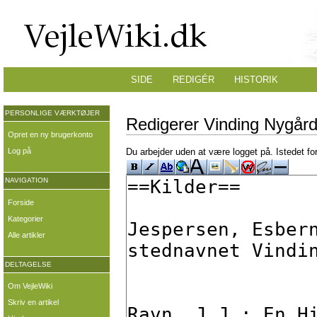
SIDE
REDIGÉR
HISTORIK
PERSONLIGE VÆRKTØJER
Redigerer Vinding Nygårds
Opret en ny brugerkonto
Log på
Du arbejder uden at være logget på. Istedet fo
NAVIGATION
Forside
Kategorier
Alle artikler
DELTAGELSE
Om VejleWiki
Skriv en artikel