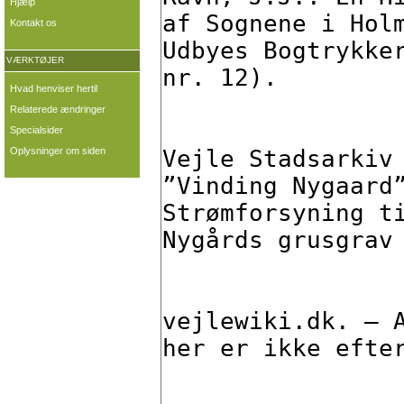
Hjælp
Kontakt os
VÆRKTØJER
Hvad henviser hertil
Relaterede ændringer
Specialsider
Oplysninger om siden