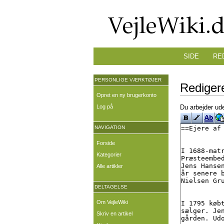
SIDE
RE
PERSONLIGE VÆRKTØJER
Redigere
Opret en ny brugerkonto
Log på
Du arbejder ude
NAVIGATION
Forside
Kategorier
Alle artikler
DELTAGELSE
Om VejleWiki
Skriv en artikel