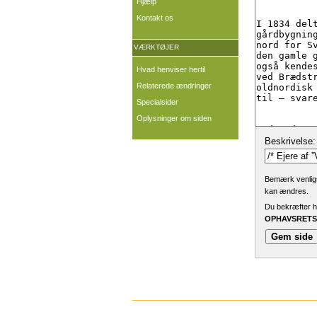
Hjælp
Kontakt os
VÆRKTØJER
Hvad henviser hertil
Relaterede ændringer
Specialsider
Oplysninger om siden
Beskrivelse:
Bemærk venligst
kan ændres.
Du bekræfter he
OPHAVSRETSL