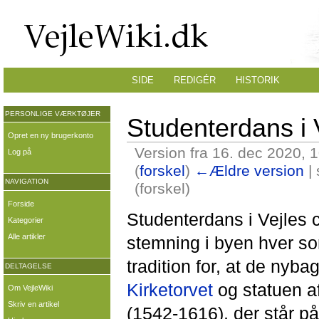
SIDE
REDIGÉR
HISTORIK
PERSONLIGE VÆRKTØJER
Studenterdans i 
Opret en ny brugerkonto
Version fra 16. dec 2020, 
Log på
(
forskel
)
←Ældre version
| 
NAVIGATION
(forskel)
Forside
Studenterdans i Vejles c
Kategorier
Alle artikler
stemning i byen hver so
tradition for, at de ny
DELTAGELSE
Kirketorvet
og statuen af
Om VejleWiki
Skriv en artikel
(1542-1616), der står p