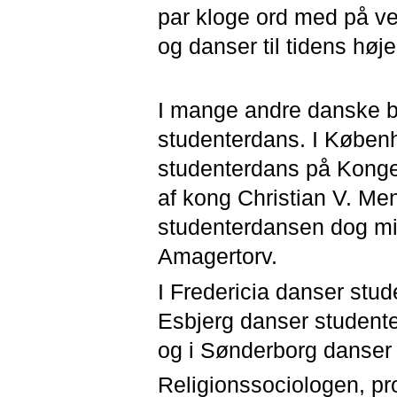
par kloge ord med på ve
og danser til tidens høj
I mange andre danske by
studenterdans. I Københ
studenterdans på Kongen
af kong Christian V. Men
studenterdansen dog midl
Amagertorv.
I Fredericia danser stud
Esbjerg danser studente
og i Sønderborg danser 
Religionssociologen, prof