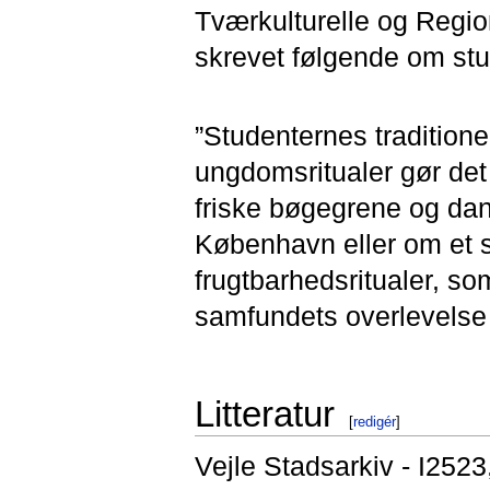
Tværkulturelle og Regio
skrevet følgende om stu
”Studenternes tradition
ungdomsritualer gør det 
friske bøgegrene og da
København eller om et s
frugtbarhedsritualer, so
samfundets overlevelse
Litteratur
[
redigér
]
Vejle Stadsarkiv - I25