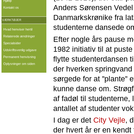
Hjælp
Anders Sørensen Vedel 
Kontakt os
Danmarkskrønike fra lati
VÆRKTØJER
studenterne dansede om
Hvad henviser hertil
Relaterede ændringer
Efter nogle års pause m
Specialsider
1982 initiativ til at pust
Udskriftsvenlig udgave
flytte studenterdansen t
Permanent henvisning
Oplysninger om siden
der hverken springvand 
sørgede for at ”plante” 
kunne danse om. Strøgfo
af fadøl til studenterne
antallet af studenter vo
I dag er det
City Vejle
, 
der hvert år er en kendt