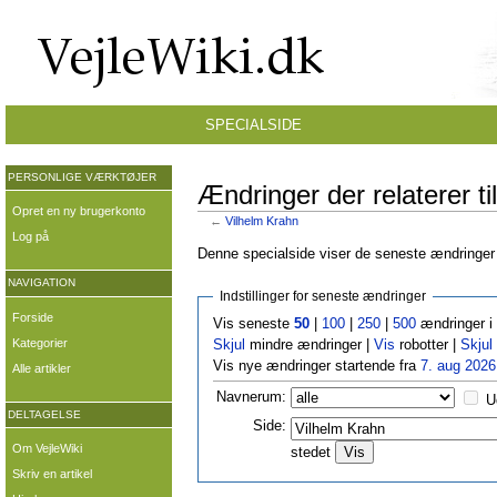
SPECIALSIDE
PERSONLIGE VÆRKTØJER
Ændringer der relaterer ti
Opret en ny brugerkonto
←
Vilhelm Krahn
Log på
Denne specialside viser de seneste ændringer p
NAVIGATION
Indstillinger for seneste ændringer
Forside
Vis seneste
50
|
100
|
250
|
500
ændringer i
Kategorier
Skjul
mindre ændringer |
Vis
robotter |
Skjul
Vis nye ændringer startende fra
7. aug 2026
Alle artikler
Navnerum:
U
DELTAGELSE
Side:
Om VejleWiki
stedet
Skriv en artikel