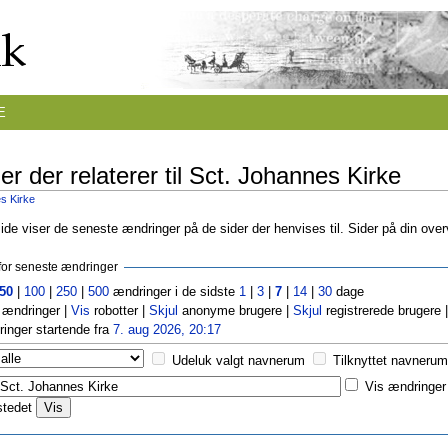
E
r der relaterer til Sct. Johannes Kirke
s Kirke
de viser de seneste ændringer på de sider der henvises til. Sider på din ove
r for seneste ændringer
50
|
100
|
250
|
500
ændringer i de sidste
1
|
3
|
7
|
14
|
30
dage
ændringer |
Vis
robotter |
Skjul
anonyme brugere |
Skjul
registrerede brugere 
inger startende fra
7. aug 2026, 20:17
Udeluk valgt navnerum
Tilknyttet navnerum
Vis ændringer 
stedet