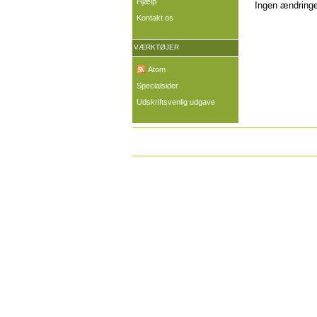
Hjælp
Ingen ændringer
Kontakt os
VÆRKTØJER
Atom
Specialsider
Udskriftsvenlig udgave