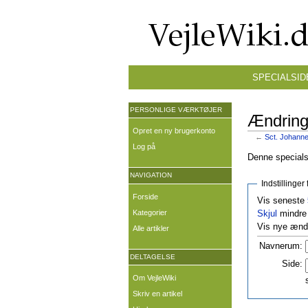
SPECIALSID
PERSONLIGE VÆRKTØJER
Ændringe
Opret en ny brugerkonto
←
Sct. Johanne
Log på
Denne specialsi
NAVIGATION
Indstillinge
Forside
Vis seneste
Kategorier
Skjul
mindre 
Vis nye ændr
Alle artikler
Navnerum:
DELTAGELSE
Side:
Om VejleWiki
Skriv en artikel