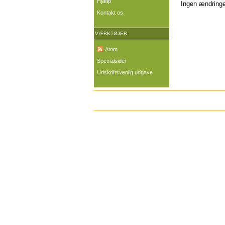
Hjælp
Ingen ændringer
Kontakt os
VÆRKTØJER
Atom
Specialsider
Udskriftsvenlig udgave