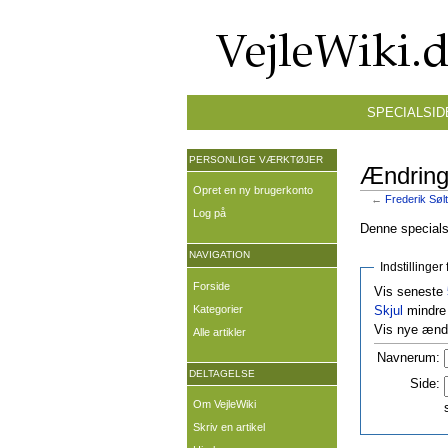
SPECIALSID
PERSONLIGE VÆRKTØJER
Ændringe
Opret en ny brugerkonto
←
Frederik Sølt
Log på
Denne specialsi
NAVIGATION
Indstillinge
Forside
Vis seneste
Kategorier
Skjul
mindre 
Vis nye ændr
Alle artikler
Navnerum:
DELTAGELSE
Side:
Om VejleWiki
Skriv en artikel