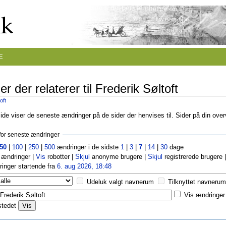
E
r der relaterer til Frederik Søltoft
oft
de viser de seneste ændringer på de sider der henvises til. Sider på din ove
r for seneste ændringer
50
|
100
|
250
|
500
ændringer i de sidste
1
|
3
|
7
|
14
|
30
dage
ændringer |
Vis
robotter |
Skjul
anonyme brugere |
Skjul
registrerede brugere 
inger startende fra
6. aug 2026, 18:48
Udeluk valgt navnerum
Tilknyttet navnerum
Vis ændringer 
stedet