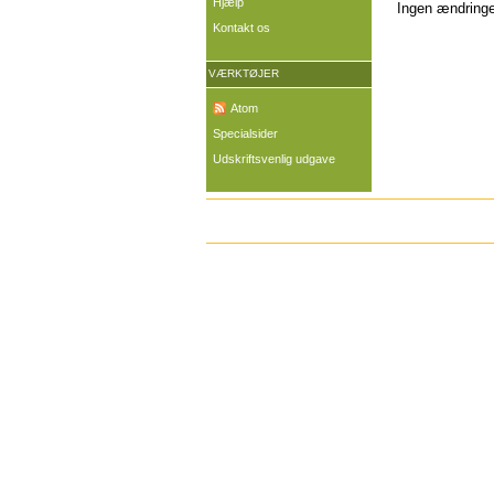
Hjælp
Ingen ændringer
Kontakt os
VÆRKTØJER
Atom
Specialsider
Udskriftsvenlig udgave