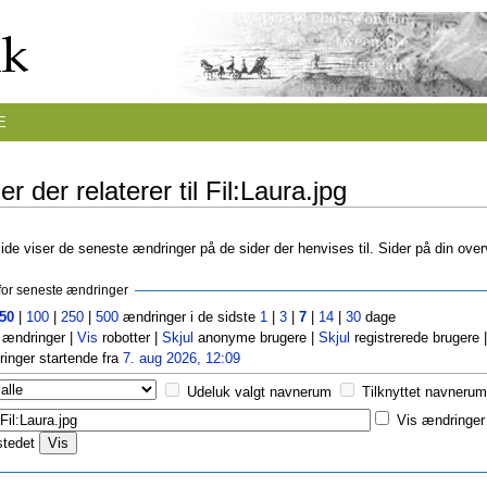
E
r der relaterer til Fil:Laura.jpg
de viser de seneste ændringer på de sider der henvises til. Sider på din ove
r for seneste ændringer
50
|
100
|
250
|
500
ændringer i de sidste
1
|
3
|
7
|
14
|
30
dage
ændringer |
Vis
robotter |
Skjul
anonyme brugere |
Skjul
registrerede brugere 
inger startende fra
7. aug 2026, 12:09
Udeluk valgt navnerum
Tilknyttet navnerum
Vis ændringer 
stedet