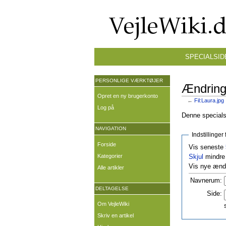
SPECIALSID
PERSONLIGE VÆRKTØJER
Ændringe
Opret en ny brugerkonto
←
Fil:Laura.jpg
Log på
Denne specialsi
NAVIGATION
Indstillinge
Forside
Vis seneste
Kategorier
Skjul
mindre 
Vis nye ændr
Alle artikler
Navnerum:
DELTAGELSE
Side:
Om VejleWiki
Skriv en artikel