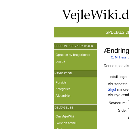
SPECIALSID
PERSONLIGE VÆRKTØJER
Ændringe
Opret en ny brugerkonto
←
C. M. Hess’ 
Log på
Denne specialsi
NAVIGATION
Indstillinge
Forside
Vis seneste
Kategorier
Skjul
mindre 
Vis nye ændr
Alle artikler
Navnerum:
DELTAGELSE
Side:
Om VejleWiki
Skriv en artikel