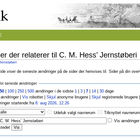
E
r der relaterer til C. M. Hess’ Jernstøberi
Jernstøberi
de viser de seneste ændringer på de sider der henvises til. Sider på din ove
r for seneste ændringer
50
|
100
|
250
|
500
ændringer i de sidste
1
|
3
|
7
|
14
|
30
dage
ændringer |
Vis
robotter |
Skjul
anonyme brugere |
Skjul
registrerede brugere 
inger startende fra
8. aug 2026, 12:26
Udeluk valgt navnerum
Tilknyttet navnerum
Vis ændringer 
stedet