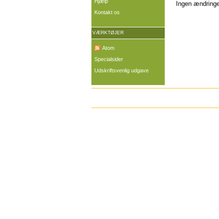
Hjælp
Ingen ændringer
Kontakt os
VÆRKTØJER
Atom
Specialsider
Udskriftsvenlig udgave