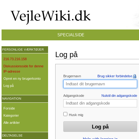
SPECIALSIDE
PERSONLIGE VÆRKTØJER
Log på
216.73.216.158
Diskussionsside for denne
IP-adresse
Brugernavn
Brug sikker forbindelse
Opret en ny brugerkonto
Log på
Adgangskode
Nulstil din adgangskode
NAVIGATION
Forside
Husk mig
Kategorier
Alle artikler
DELTAGELSE