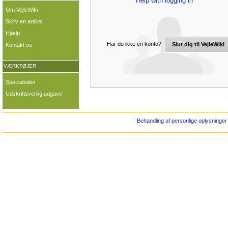
Help with logging in
Om VejleWiki
Skriv en artikel
Hjælp
Har du ikke en konto?
Slut dig til VejleWiki
Kontakt os
VÆRKTØJER
Specialsider
Udskriftsvenlig udgave
Behandling af personlige oplysninger