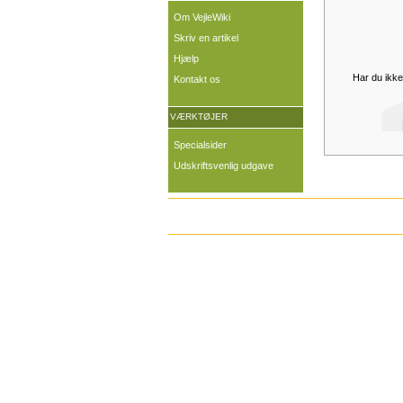
Om VejleWiki
Skriv en artikel
Hjælp
Har du ikke
Kontakt os
VÆRKTØJER
Specialsider
Udskriftsvenlig udgave