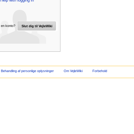
Help with logging in
 en konto?
Slut dig til VejleWiki
Behandling af personlige oplysninger
Om VejleWiki
Forbehold