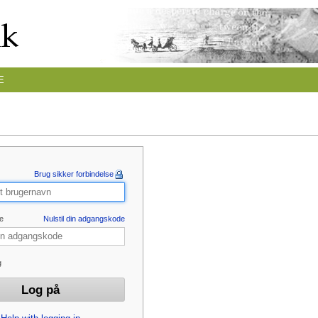
E
Brug sikker forbindelse
e
Nulstil din adgangskode
g