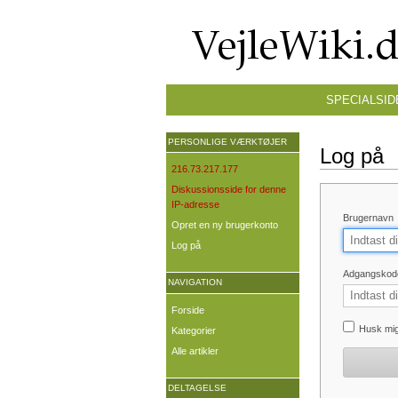
SPECIALSID
PERSONLIGE VÆRKTØJER
Log på
216.73.217.177
Diskussionsside for denne
IP-adresse
Brugernavn
Opret en ny brugerkonto
Log på
Adgangskod
NAVIGATION
Forside
Husk mi
Kategorier
Alle artikler
DELTAGELSE