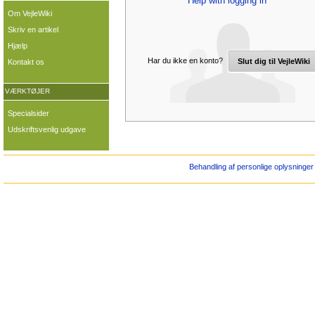
Help with logging in
Om VejleWiki
Skriv en artikel
Hjælp
Har du ikke en konto?
Slut dig til VejleWiki
Kontakt os
VÆRKTØJER
Specialsider
Udskriftsvenlig udgave
Behandling af personlige oplysninger