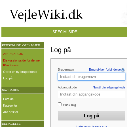
SPECIALSIDE
PERSONLIGE VÆRKTØJER
Log på
216.73.216.36
Diskussionsside for denne
IP-adresse
Brugernavn
Brug sikker forbindelse
Opret en ny brugerkonto
Log på
Adgangskode
Nulstil din adgangskode
NAVIGATION
Forside
Husk mig
Kategorier
Alle artikler
DELTAGELSE